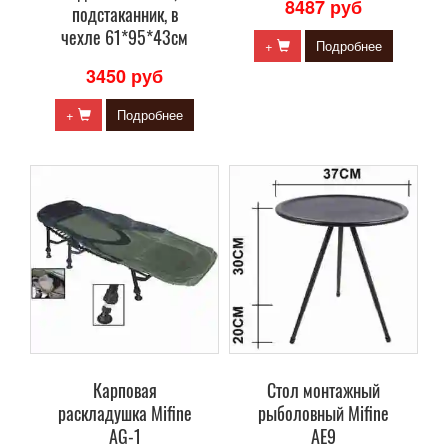
8487 руб
подстаканник, в
чехле 61*95*43см
+
Подробнее
3450 руб
+
Подробнее
Карповая
Стол монтажный
раскладушка Mifine
рыболовный Mifine
AG-1
AE9