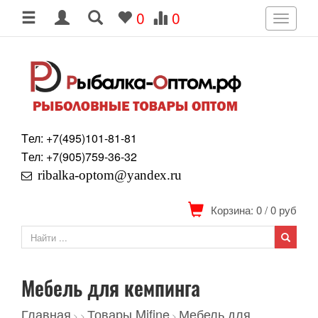
0
0
Toggle
navigati
Tел: +7
(495)
101-81-81
Tел: +7
(905)
759-36-32
ribalka-optom@yandex.ru
Корзина: 0
/
0
руб
Мебель для кемпинга
Главная
Товары Mifine
Мебель для
>
>
>