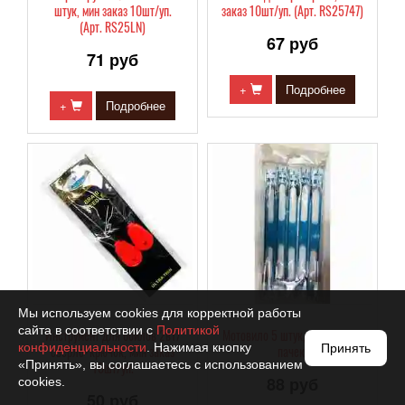
штук, мин заказ 10шт/уп.
заказ 10шт/уп. (Арт. RS25747)
(Арт. RS25LN)
67 руб
71 руб
+
Подробнее
+
Подробнее
Мы используем cookies для корректной работы
сайта в соответствии с
Политикой
Инструмент для бойлов 2в1/
Мотовило 5 штук, мин заказ 5
конфиденциальности
. Нажимая кнопку
Принять
сверло+крючок, мин заказ
пачек.
«Принять», вы соглашаетесь с использованием
10шт/уп.
88 руб
cookies.
50 руб