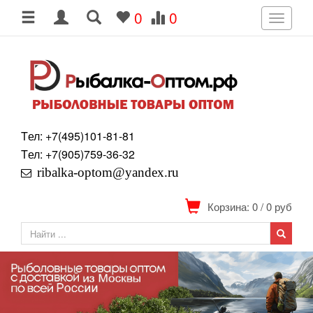
0
0
Toggle
navigati
Tел: +7
(495)
101-81-81
Tел: +7
(905)
759-36-32
ribalka-optom@yandex.ru
Корзина: 0
/
0
руб