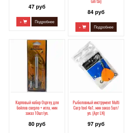
Gin tai)
47 руб
84 руб
+
Подробнее
+
Подробнее
Карповый набор Osprey для
Рыболовный инструмент Multi
бойлов сверло + игла, мин
Carp tool 4в1, мин заказ 5шт/
заказ 10шт/уп.
уп. (Арт LN)
80 руб
97 руб