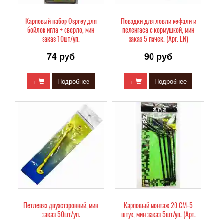
Карповый набор Osprey для
Поводки для ловли кефали и
бойлов игла + сверло, мин
пеленгаса с кормушкой, мин
заказ 10шт/уп.
заказ 5 пачек. (Арт. LN)
74 руб
90 руб
+
Подробнее
+
Подробнее
Петлевяз двухсторонний, мин
Карповый монтаж 20 СМ-5
заказ 50шт/уп.
штук, мин заказ 5шт/уп. (Арт.