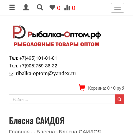
0
0
Toggle
navigati
Tел: +7
(495)
101-81-81
Tел: +7
(905)
759-36-32
ribalka-optom@yandex.ru
Корзина: 0
/
0
руб
Блесна САИДОЯ
Главная
Блесна
Блесна САИДОЯ
>
>
>