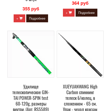
364 руб
355 руб
+
Подробнее
+
Подробнее
Удилище
XUEYUANWANG High
телескопическое GIN-
Carbon спиннинг
TAI POWER-SPIN test
телеск б/колец, в
60-120g, размеры
сложенном - 65 см.
внутри. (Арт. RS5589)
Упак - чехол кожзам