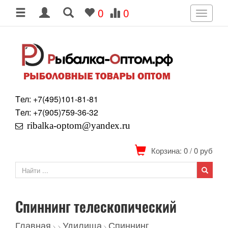
0
0
Toggle
navigati
Tел: +7
(495)
101-81-81
Tел: +7
(905)
759-36-32
ribalka-optom@yandex.ru
Корзина: 0
/
0
руб
Спиннинг телескопический
Главная
Удилища
Спиннинг
>
>
>