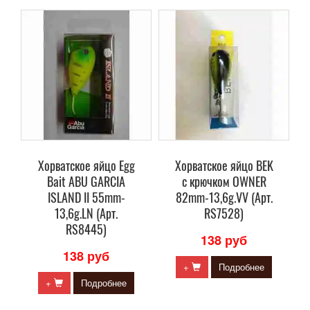
Хорватское яйцо Egg
Хорватское яйцо BEK
Bait ABU GARCIA
с крючком OWNER
ISLAND II 55mm-
82mm-13,6g.VV (Арт.
13,6g.LN (Арт.
RS7528)
RS8445)
138 руб
138 руб
+
Подробнее
+
Подробнее