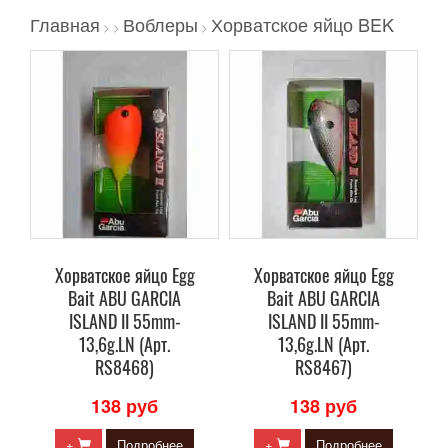
Главная
Воблеры
Хорватское яйцо BEK
>
>
>
Хорватское яйцо Egg
Хорватское яйцо Egg
Bait ABU GARCIA
Bait ABU GARCIA
ISLAND II 55mm-
ISLAND II 55mm-
13,6g.LN (Арт.
13,6g.LN (Арт.
RS8468)
RS8467)
138 руб
138 руб
+
Подробнее
+
Подробнее