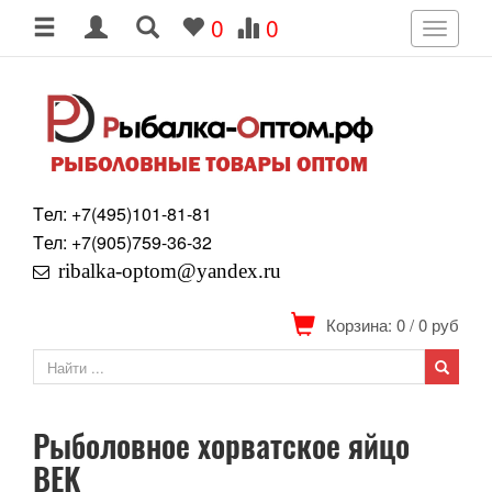
0
0
Toggle
navigati
Tел: +7
(495)
101-81-81
Tел: +7
(905)
759-36-32
ribalka-optom@yandex.ru
Корзина: 0
/
0
руб
Рыболовное хорватское яйцо
BEK