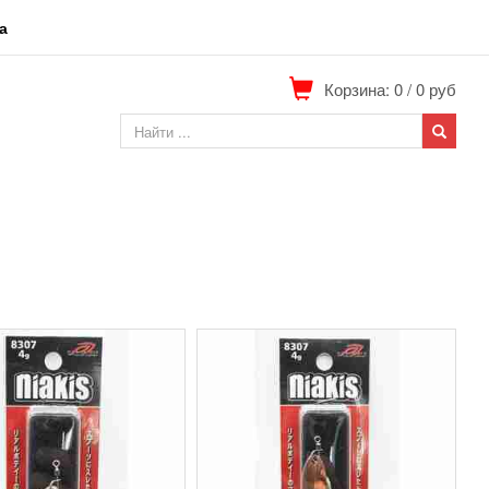
а
Корзина: 0
/
0
руб