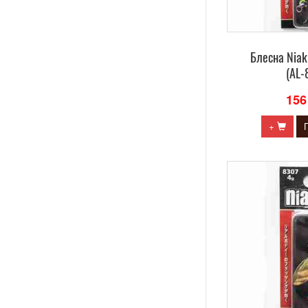
Блесна Niaki
(AL-
156
+