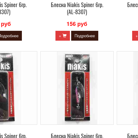
s Spiner 6гр.
Блесна Niakis Spiner 6гр.
Блесн
8307)
(AL-8307)
 руб
156 руб
Подробнее
+
Подробнее
s Spiner 6гр.
Блесна Niakis Spiner 6гр.
Блесн