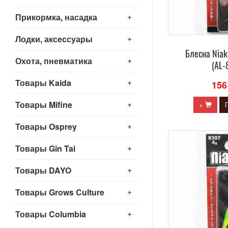
+
Прикормка, насадка
+
Лодки, аксессуары
Блесна Niaki
+
Охота, пневматика
(AL-
+
Товары Kaida
156
+
Товары Mifine
+
+
Товары Osprey
+
Товары Gin Tai
+
Товары DAYO
+
Товары Grows Culture
+
Товары Columbia