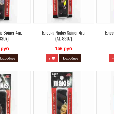
s Spiner 4гр.
Блесна Niakis Spiner 4гр.
Блесн
8307)
(AL-8307)
 руб
156 руб
Подробнее
+
Подробнее