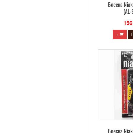
Блесна Niaki
(AL-
156
+
Блесна Niaki