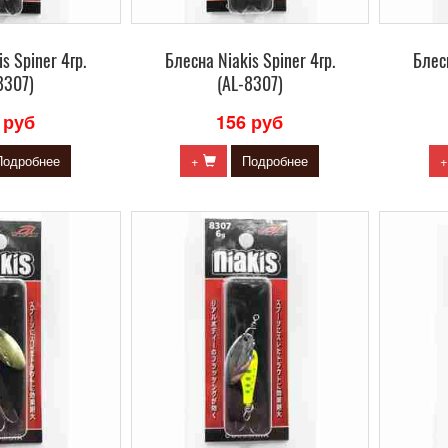
s Spiner 4гр.
Блесна Niakis Spiner 4гр.
Блесн
8307)
(AL-8307)
 руб
156 руб
Подробнее
+
Подробнее