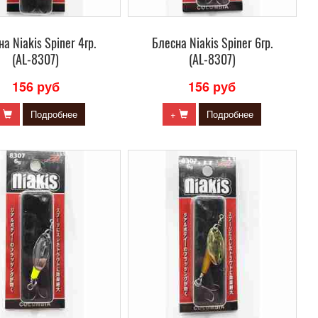
а Niakis Spiner 4гр.
Блесна Niakis Spiner 6гр.
(AL-8307)
(AL-8307)
156 руб
156 руб
+
Подробнее
+
Подробнее