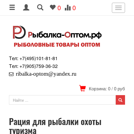
0
0
Toggle
navigati
Tел: +7
(495)
101-81-81
Tел: +7
(905)
759-36-32
ribalka-optom@yandex.ru
Корзина: 0
/
0
руб
Рация для рыбалки охоты
туризма