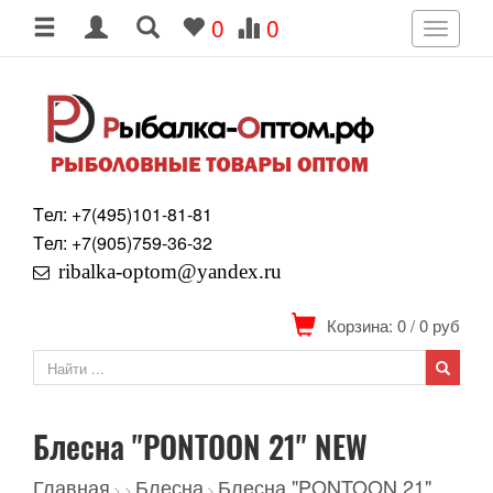
0
0
Toggle
navigati
Tел: +7
(495)
101-81-81
Tел: +7
(905)
759-36-32
ribalka-optom@yandex.ru
Корзина: 0
/
0
руб
Блесна "PONTOON 21" NEW
Главная
Блесна
Блесна "PONTOON 21"
>
>
>