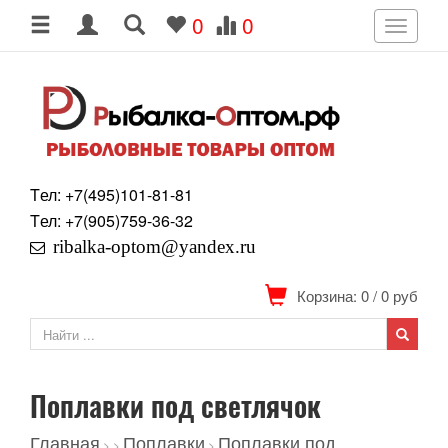
0
0
Toggle
navigati
Tел: +7
(495)
101-81-81
Tел: +7
(905)
759-36-32
ribalka-optom@yandex.ru
Корзина: 0
/
0
руб
Поплавки под светлячок
Главная
Поплавки
Поплавки под
>
>
>