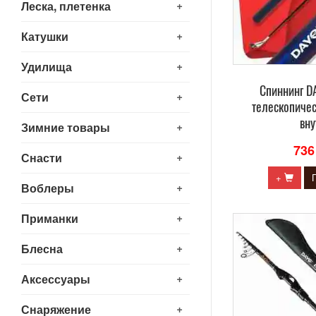
+
Леска, плетенка
+
Катушки
+
Удилища
Cпиннинг 
+
Сети
телескопиче
вну
+
Зимние товары
736
+
Снасти
+
+
Воблеры
+
Приманки
+
Блесна
+
Аксессуары
+
Снаряжение