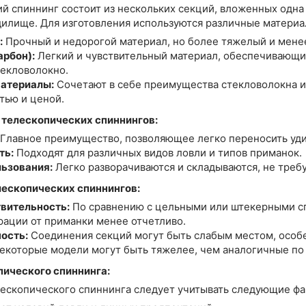
й спиннинг состоит из нескольких секций, вложенных одна 
илище. Для изготовления используются различные материа
:
Прочный и недорогой материал, но более тяжелый и менее
арбон):
Легкий и чувствительный материал, обеспечивающи
текловолокно.
атериалы:
Сочетают в себе преимущества стекловолокна и
тью и ценой.
телескопических спиннингов:
Главное преимущество, позволяющее легко переносить уди
ть:
Подходят для различных видов ловли и типов приманок.
льзования:
Легко разворачиваются и складываются, не треб
лескопических спиннингов:
вительность:
По сравнению с цельными или штекерными с
рации от приманки менее отчетливо.
ость:
Соединения секций могут быть слабым местом, особе
екоторые модели могут быть тяжелее, чем аналогичные по 
пического спиннинга:
ескопического спиннинга следует учитывать следующие фа