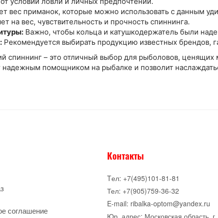
от условий ловли и личных предпочтений.
т вес приманок, которые можно использовать с данным уд
ет на вес, чувствительность и прочность спиннинга.
итуры:
Важно, чтобы кольца и катушкодержатель были над
:
Рекомендуется выбирать продукцию известных брендов, г
й спиннинг – это отличный выбор для рыболовов, ценящих 
 надежным помощником на рыбалке и позволит наслаждать
Контакты
Tел: +7(495)101-81-81
аз
Тел: +7(905)759-36-32
E-mail: ribalka-optom@yandex.ru
ое соглашение
Юр. адрес: Московская область, г.