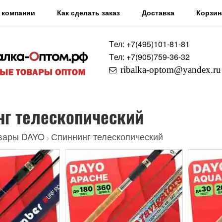
 компании
Как сделать заказ
Доставка
Корзин
Tел: +7
(495)
101-81-81
Tел: +7
(905)
759-36-32
ribalka-optom@yandex.ru
нг телескопический
вары DAYO
Спиннинг телескопический
>