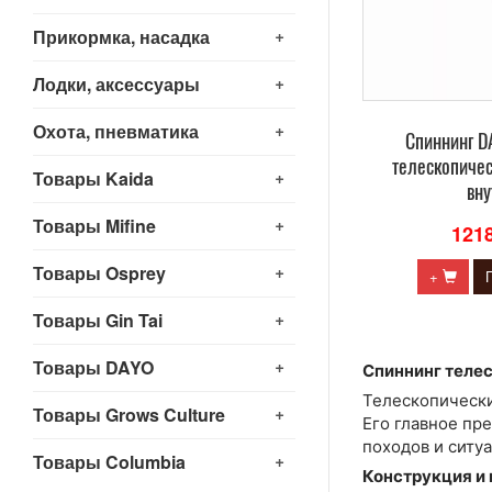
+
Прикормка, насадка
+
Лодки, аксессуары
+
Охота, пневматика
Cпиннинг 
телескопиче
+
Товары Kaida
вну
+
Товары Mifine
121
+
Товары Osprey
+
+
Товары Gin Tai
+
Товары DAYO
Спиннинг теле
Телескопически
+
Товары Grows Culture
Его главное пр
походов и ситу
+
Товары Columbia
Конструкция и