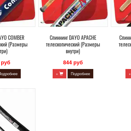
DAYO COMBER
Cпиннинг DAYO APACHE
Cпинн
ский (Размеры
телескопический (Размеры
телес
три)
внутри)
 руб
844 руб
Подробнее
+
Подробнее