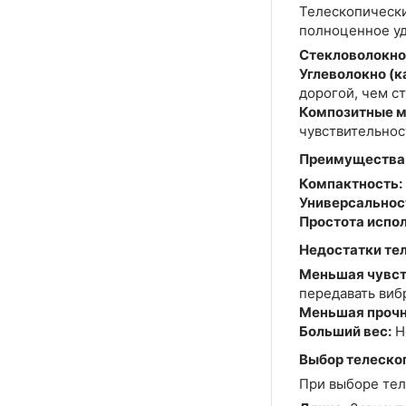
Телескопически
полноценное уд
Стекловолокно
Углеволокно (к
дорогой, чем с
Композитные м
чувствительнос
Преимущества 
Компактность:
Универсальнос
Простота испо
Недостатки те
Меньшая чувст
передавать виб
Меньшая прочн
Больший вес:
Н
Выбор телеско
При выборе тел