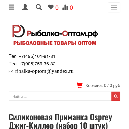
0
0
Toggle
navigati
Tел: +7
(495)
101-81-81
Tел: +7
(905)
759-36-32
ribalka-optom@yandex.ru
Корзина: 0
/
0
руб
Силиконовая Приманка Osprey
Джиг-Киллер (набор 10 штук)