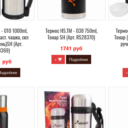
 - 010 1000ml,
Термос HS.TM - 038 750ml,
Термос
аст. чашка, скл
Тонар SH (Арт. RS28370)
Тонар (
ень)SH (Арт.
руч
1741 руб
8369)
+
Подробнее
1 руб
Подробнее