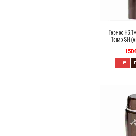
Термос HS.TM
Тонар SH (А
150
+