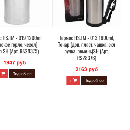
с HS.TM - 019 1200ml
Термос HS.TM - 013 1800ml,
рокое горло, чехол)
Тонар (доп. пласт. чашка, скл
р SH (Арт. RS28375)
ручка, ремень)SH (Арт.
RS28376)
1947 руб
2163 руб
+
Подробнее
+
Подробнее