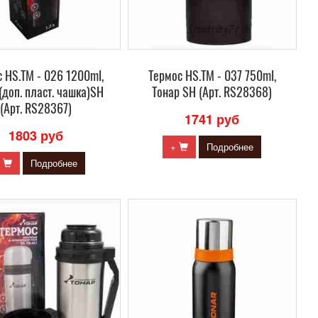
 HS.TM - 026 1200ml,
Термос HS.TM - 037 750ml,
(доп. пласт. чашка)SH
Тонар SH (Арт. RS28368)
(Арт. RS28367)
1741 руб
1803 руб
+
Подробнее
+
Подробнее