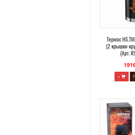
Термос HS.TM
(2 крышки-кр
(Арт. 
191
+