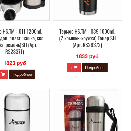
 HS.TM - 011 1200ml,
Термос HS.TM - 039 1000ml,
доп. пласт. чашка, скл
(2 крышки-кружки) Тонар SH
ка, ремень)SH (Арт.
(Арт. RS28372)
RS28371)
1833 руб
1823 руб
+
Подробнее
+
Подробнее