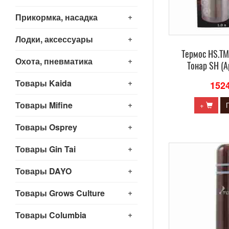
+
Прикормка, насадка
+
Лодки, аксессуары
Термос HS.TM
+
Охота, пневматика
Тонар SH (А
+
Товары Kaida
152
+
Товары Mifine
+
+
Товары Osprey
+
Товары Gin Tai
+
Товары DAYO
+
Товары Grows Culture
+
Товары Columbia