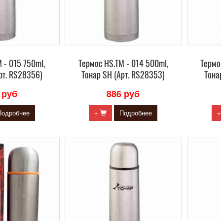
 - 015 750ml,
Термос HS.TM - 014 500ml,
Термо
рт. RS28356)
Тонар SH (Арт. RS28353)
Тона
 руб
886 руб
Подробнее
+
Подробнее