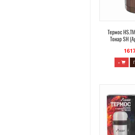
Термос HS.TM
Тонар SH (А
161
+