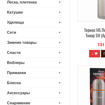
+
Леска, плетенка
+
Катушки
+
Удилища
Термос HS.TM
+
Сети
Тонар SH (А
+
Зимние товары
131
+
Снасти
+
+
Воблеры
+
Приманки
+
Блесна
+
Аксессуары
+
Снаряжение