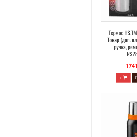
Термос HS.TM
Тонар (доп. пл
ручка, рем
RS2
174
+