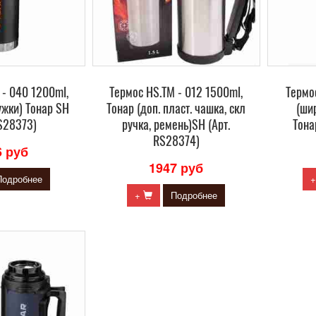
 - 040 1200ml,
Термос HS.TM - 012 1500ml,
Термо
ужки) Тонар SH
Тонар (доп. пласт. чашка, скл
(ши
RS28373)
ручка, ремень)SH (Арт.
Тона
RS28374)
6 руб
1947 руб
Подробнее
+
Подробнее