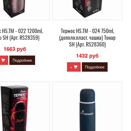
 HS.TM - 022 1200ml,
Термос HS.TM - 024 750ml,
р SH (Арт. RS28359)
(дополн.пласт. чашка) Тонар
SH (Арт. RS28360)
1663 руб
1432 руб
+
Подробнее
+
Подробнее