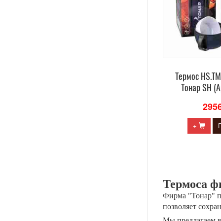
Термос HS.TM
Тонар SH (А
295
+
Термоса ф
Фирма "Тонар" п
позволяет сохра
Мы предлагаем в