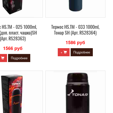
 HS.TM - 025 1000ml,
Термос HS.TM - 033 1000ml,
(доп. пласт. чашка)SH
Тонар SH (Арт. RS28364)
(Арт. RS28363)
1586 руб
1566 руб
+
Подробнее
+
Подробнее