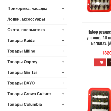
+
Прикормка, насадка
+
Лодки, аксессуары
+
Охота, пневматика
Набор реалис
упаковка 40 ш
+
Товары Kaida
магнитах. (
+
Товары Mifine
132
+
Товары Osprey
+
+
Товары Gin Tai
+
Товары DAYO
+
Товары Grows Culture
+
Товары Columbia