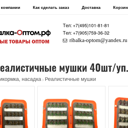
 компании
Как сделать заказ
Доставка
Корзин
Tел: +7
(495)
101-81-81
Tел: +7
(905)
759-36-32
ribalka-optom@yandex.ru
реалистичные мушки 40шт/уп
икормка, насадка
Реалистичные мушки
>