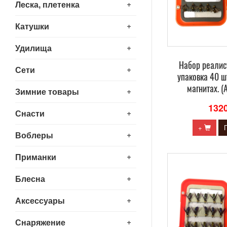
+
Леска, плетенка
+
Катушки
+
Удилища
Набор реалис
+
Сети
упаковка 40 ш
магнитах. (
+
Зимние товары
132
+
Снасти
+
+
Воблеры
+
Приманки
+
Блесна
+
Аксессуары
+
Снаряжение