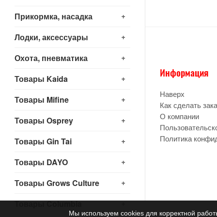
+
Прикормка, насадка
+
Лодки, аксессуары
+
Охота, пневматика
Информация
+
Товары Kaida
Наверх
+
Товары Mifine
Как сделать зак
О компании
+
Товары Osprey
Пользовательск
Политика конфи
+
Товары Gin Tai
+
Товары DAYO
+
Товары Grows Culture
+
Товары Columbia
Мы используем cookies для корректной работ