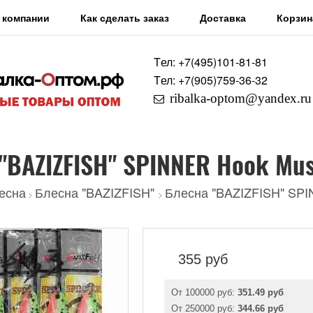
 компании
Как сделать заказ
Доставка
Корзин
Tел: +7
(495)
101-81-81
Tел: +7
(905)
759-36-32
ribalka-optom@yandex.ru
"BAZIZFISH" SPINNER Hook Mus
есна
Блесна "BAZIZFISH"
Блесна "BAZIZFISH" SPI
>
>
355
руб
От 100000 руб:
351.49 руб
От 250000 руб:
344.66 руб