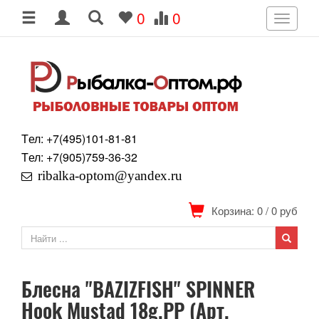
0
0
Toggle
navigati
Tел: +7
(495)
101-81-81
Tел: +7
(905)
759-36-32
ribalka-optom@yandex.ru
Корзина: 0
/
0
руб
Блесна "BAZIZFISH" SPINNER
Hook Mustad 18g.PP (Арт.