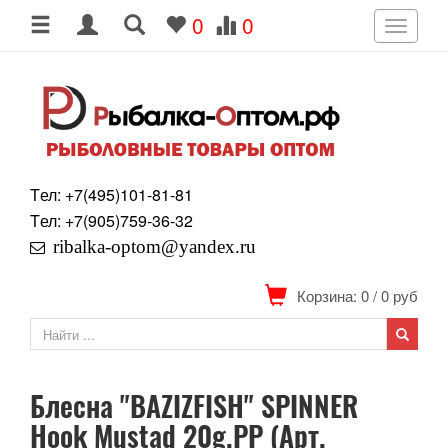
0
0
Toggle
navigati
Tел: +7
(495)
101-81-81
Tел: +7
(905)
759-36-32
ribalka-optom@yandex.ru
Корзина: 0
/
0
руб
Блесна "BAZIZFISH" SPINNER
Hook Mustad 20g.PP (Арт.