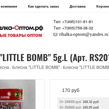
 компании
Как сделать заказ
Доставка
Корзин
Tел: +7
(495)
101-81-81
Tел: +7
(905)
759-36-32
ribalka-optom@yandex.ru
"LITTLE BOMB" 5g.L (Арт. RS20
есна
Блесна "LITTLE BOMB"
Блесна "LITTLE BOMB"
>
>
170
руб
От 100000 руб:
168.32 руб
От 250000 руб:
165.05 руб