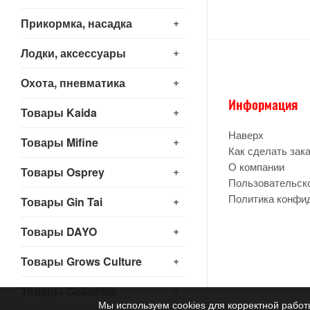
+
Прикормка, насадка
+
Лодки, аксессуары
+
Охота, пневматика
Информация
+
Товары Kaida
Наверх
+
Товары Mifine
Как сделать зак
О компании
+
Товары Osprey
Пользовательск
Политика конфи
+
Товары Gin Tai
+
Товары DAYO
+
Товары Grows Culture
+
Товары Columbia
Мы используем cookies для корректной работ