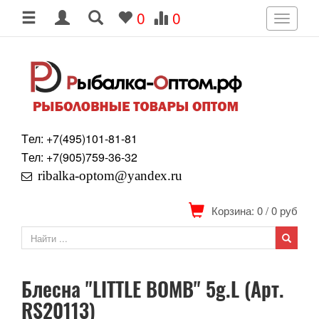
0
0
Toggle
navigati
Tел: +7
(495)
101-81-81
Tел: +7
(905)
759-36-32
ribalka-optom@yandex.ru
Корзина: 0
/
0
руб
Блесна "LITTLE BOMB" 5g.L (Арт.
RS20113)