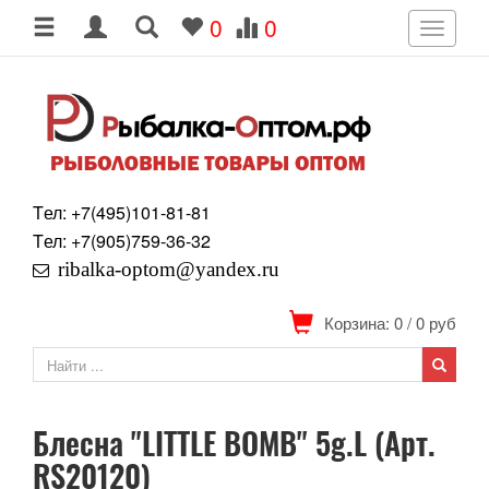
0
0
Toggle
navigati
Tел: +7
(495)
101-81-81
Tел: +7
(905)
759-36-32
ribalka-optom@yandex.ru
Корзина: 0
/
0
руб
Блесна "LITTLE BOMB" 5g.L (Арт.
RS20120)