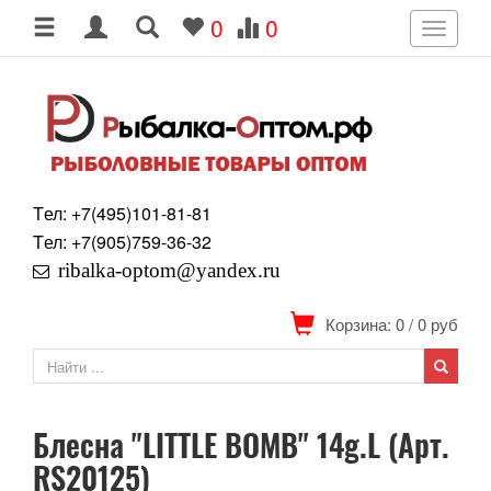
0
0
Toggle
navigati
Tел: +7
(495)
101-81-81
Tел: +7
(905)
759-36-32
ribalka-optom@yandex.ru
Корзина: 0
/
0
руб
Блесна "LITTLE BOMB" 14g.L (Арт.
RS20125)