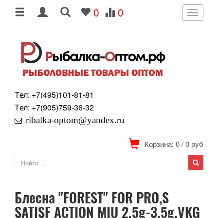
0
0
Toggle
navigati
Tел: +7
(495)
101-81-81
Tел: +7
(905)
759-36-32
ribalka-optom@yandex.ru
Корзина: 0
/
0
руб
Блесна "FOREST" FOR PRO,S
SATISF ACTION MIU 2.5g-3.5g.VKG