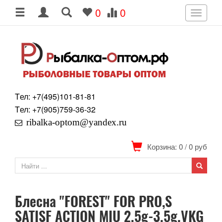
0
0
Toggle
navigati
Tел: +7
(495)
101-81-81
Tел: +7
(905)
759-36-32
ribalka-optom@yandex.ru
Корзина: 0
/
0
руб
Блесна "FOREST" FOR PRO,S
SATISF ACTION MIU 2.5g-3.5g.VKG