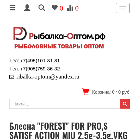
0
0
Toggle
navigati
Tел: +7
(495)
101-81-81
Tел: +7
(905)
759-36-32
ribalka-optom@yandex.ru
Корзина: 0
/
0
руб
Блесна "FOREST" FOR PRO,S
SATISF ACTION MIU 2.5g-3.5g.VKG