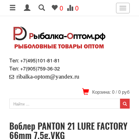
0
0
Toggle
navigati
Tел: +7
(495)
101-81-81
Tел: +7
(905)
759-36-32
ribalka-optom@yandex.ru
Корзина: 0
/
0
руб
Воблер PANTON 21 LURE FACTORY
66mm 7.5g.VKG