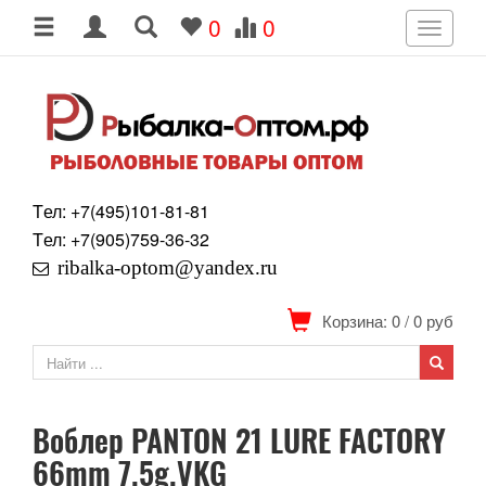
0
0
Toggle
navigati
Tел: +7
(495)
101-81-81
Tел: +7
(905)
759-36-32
ribalka-optom@yandex.ru
Корзина: 0
/
0
руб
Воблер PANTON 21 LURE FACTORY
66mm 7.5g.VKG