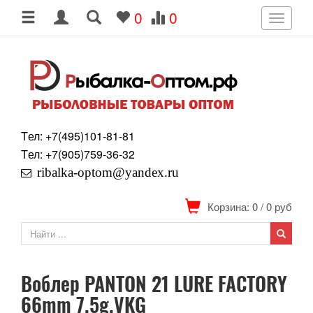
0
0
Toggle
navigati
Tел: +7
(495)
101-81-81
Tел: +7
(905)
759-36-32
ribalka-optom@yandex.ru
Корзина: 0
/
0
руб
Воблер PANTON 21 LURE FACTORY
66mm 7.5g.VKG