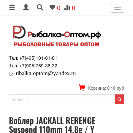
0
0
Toggle
navigati
Tел: +7
(495)
101-81-81
Tел: +7
(905)
759-36-32
ribalka-optom@yandex.ru
Корзина: 0
/
0
руб
Воблер JACKALL RERENGE
Suspend 110mm 14.8g / Y