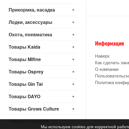
+
Прикормка, насадка
+
Лодки, аксессуары
+
Охота, пневматика
Информация
+
Товары Kaida
Наверх
+
Товары Mifine
Как сделать зак
О компании
+
Товары Osprey
Пользовательск
Политика конфи
+
Товары Gin Tai
+
Товары DAYO
+
Товары Grows Culture
+
Товары Columbia
Мы используем cookies для корректной работ