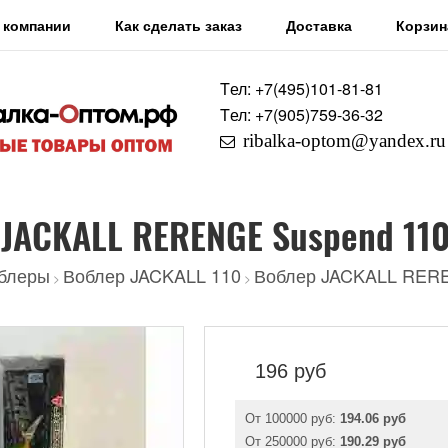
 компании
Как сделать заказ
Доставка
Корзин
Tел: +7
(495)
101-81-81
Tел: +7
(905)
759-36-32
ribalka-optom@yandex.ru
JACKALL RERENGE Suspend 110
блеры
Воблер JACKALL 110
Воблер JACKALL RERE
>
>
196
руб
От 100000 руб:
194.06 руб
От 250000 руб:
190.29 руб