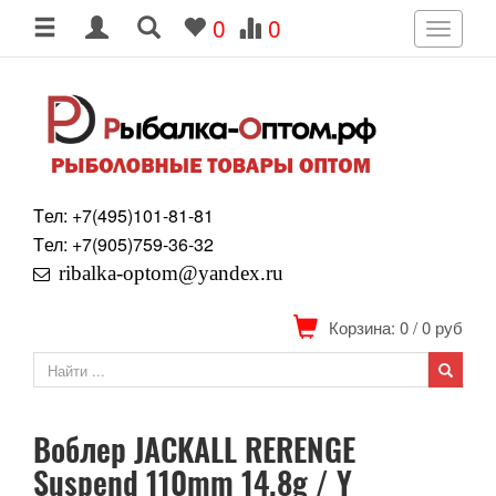
0
0
Toggle
navigati
Tел: +7
(495)
101-81-81
Tел: +7
(905)
759-36-32
ribalka-optom@yandex.ru
Корзина: 0
/
0
руб
Воблер JACKALL RERENGE
Suspend 110mm 14.8g / Y