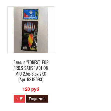
Блесна "FOREST" FOR
PRO,S SATISF ACTION
MIU 2.5g-3.5g.VKG
(Арт. RS19093)
128 руб
+
Подробнее