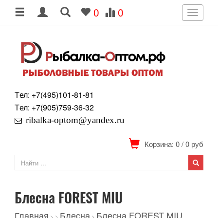
0
0
Toggle
navigati
Tел: +7
(495)
101-81-81
Tел: +7
(905)
759-36-32
ribalka-optom@yandex.ru
Корзина: 0
/
0
руб
Блесна FOREST MIU
Главная
Блесна
Блесна FOREST MIU
>
>
>