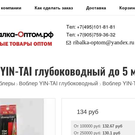
 компании
Как сделать заказ
Доставка
Корзин
Tел: +7
(495)
101-81-81
Tел: +7
(905)
759-36-32
ribalka-optom@yandex.ru
YIN-TAI глубоководный до 5 
блеры
Воблер YIN-TAI глубоководный
Воблер YIN-
>
>
134
руб
От 100000 руб:
132.67 руб
От 250000 руб:
130.1 руб