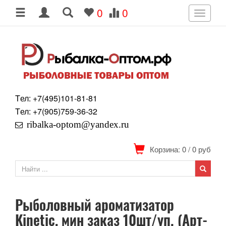
0
0
Toggle
navigati
Tел: +7
(495)
101-81-81
Tел: +7
(905)
759-36-32
ribalka-optom@yandex.ru
Корзина: 0
/
0
руб
Рыболовный ароматизатор
Kinetic, мин заказ 10шт/уп. (Арт-