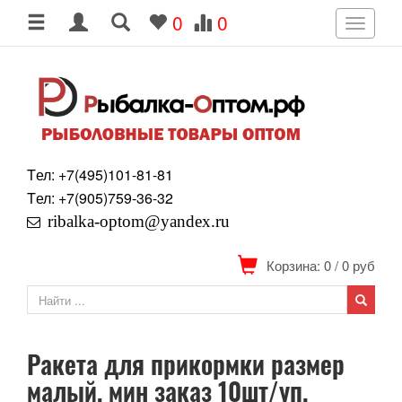
0
0
Toggle
navigati
Tел: +7
(495)
101-81-81
Tел: +7
(905)
759-36-32
ribalka-optom@yandex.ru
Корзина: 0
/
0
руб
Ракета для прикормки размер
малый, мин заказ 10шт/уп.