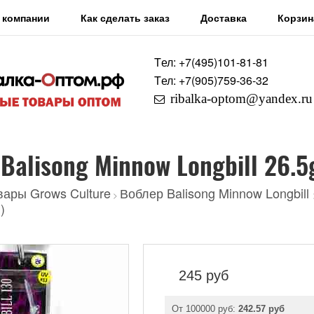
 компании
Как сделать заказ
Доставка
Корзин
Tел: +7
(495)
101-81-81
Tел: +7
(905)
759-36-32
ribalka-optom@yandex.ru
Balisong Minnow Longbill 26.5
вары Grows Culture
Воблер Balisong Minnow Longbill
>
)
245
руб
От 100000 руб:
242.57 руб