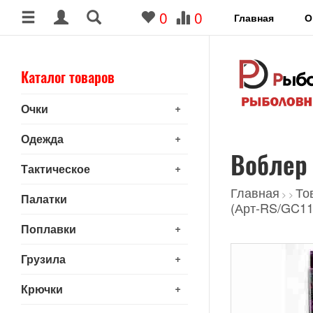
0
0
Главная
О
Каталог товаров
+
Очки
+
Одежда
Воблер 
+
Тактическое
Главная
То
>
>
Палатки
(Арт-RS/GC11
+
Поплавки
+
Грузила
+
Крючки