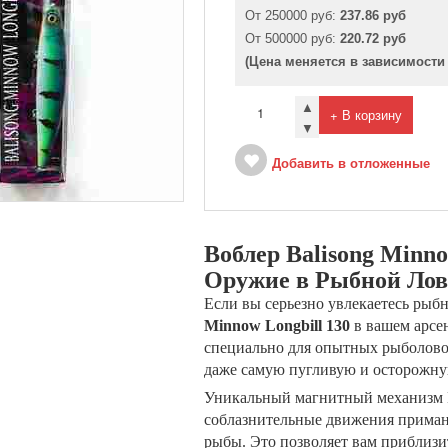
От 250000 руб:
237.86 руб
От 500000 руб:
220.72 руб
(Цена меняется в зависимости
▲
+ В корзину
▼
Добавить в отложенные
Воблер Balisong Minno
Оружие в Рыбной Лов
Если вы серьезно увлекаетесь рыб
Minnow Longbill 130
в вашем арсе
специально для опытных рыболово
даже самую пугливую и осторожну
Уникальный магнитный механизм Ba
соблазнительные движения приман
рыбы. Это позволяет вам приблизи