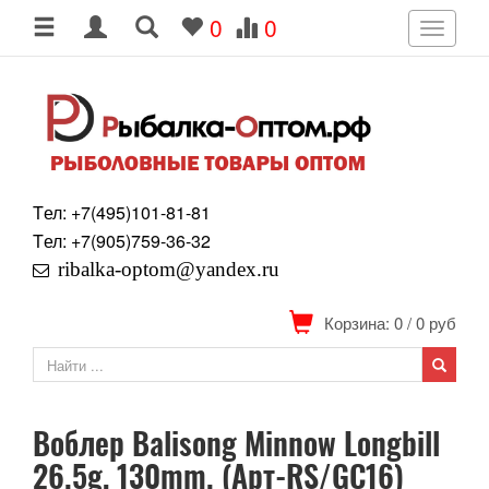
0
0
Toggle
navigati
Tел: +7
(495)
101-81-81
Tел: +7
(905)
759-36-32
ribalka-optom@yandex.ru
Корзина: 0
/
0
руб
Воблер Balisong Minnow Longbill
26.5g, 130mm. (Арт-RS/GC16)