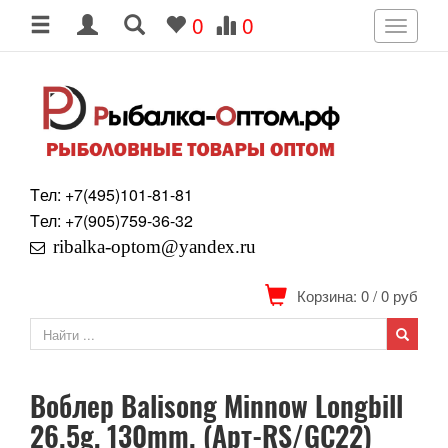
0
0
Toggle
navigati
Tел: +7
(495)
101-81-81
Tел: +7
(905)
759-36-32
ribalka-optom@yandex.ru
Корзина: 0
/
0
руб
Воблер Balisong Minnow Longbill
26.5g, 130mm. (Арт-RS/GC22)