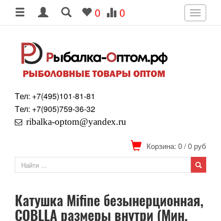
0
0
Toggle
navigati
Tел: +7
(495)
101-81-81
Tел: +7
(905)
759-36-32
ribalka-optom@yandex.ru
Корзина: 0
/
0
руб
Катушка Mifine безынерционная,
COBLLA размеры внутри (Мин.