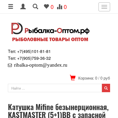
0
0
Toggle
navigati
Tел: +7
(495)
101-81-81
Tел: +7
(905)
759-36-32
ribalka-optom@yandex.ru
Корзина: 0
/
0
руб
Катушка Mifine безынерционная,
KASTMASTER (5+1)ВВ с запасной