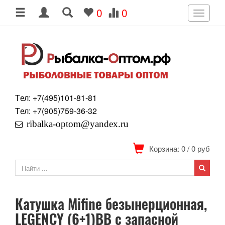
0
0
Toggle
navigati
Tел: +7
(495)
101-81-81
Tел: +7
(905)
759-36-32
ribalka-optom@yandex.ru
Корзина: 0
/
0
руб
Катушка Mifine безынерционная,
LEGENCY (6+1)BB с запасной