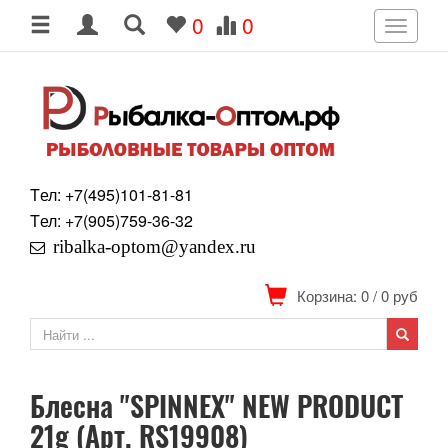
0
0
Toggle
navigati
Tел: +7
(495)
101-81-81
Tел: +7
(905)
759-36-32
ribalka-optom@yandex.ru
Корзина: 0
/
0
руб
Блесна "SPINNEX" NEW PRODUCT
21g (Арт. RS19908)