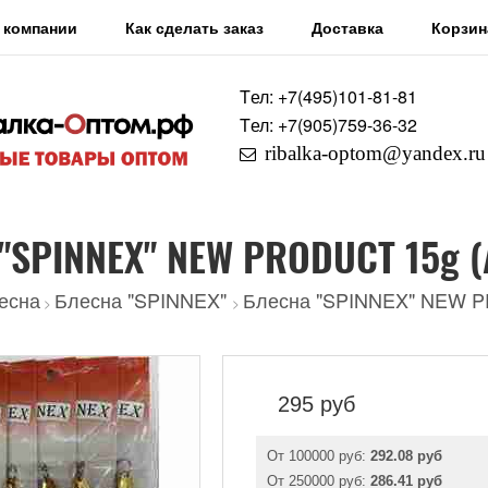
 компании
Как сделать заказ
Доставка
Корзин
Tел: +7
(495)
101-81-81
Tел: +7
(905)
759-36-32
ribalka-optom@yandex.ru
"SPINNEX" NEW PRODUCT 15g (
есна
Блесна "SPINNEX"
Блесна "SPINNEX" NEW P
>
>
295
руб
От 100000 руб:
292.08 руб
От 250000 руб:
286.41 руб