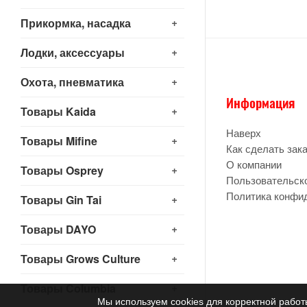
+
Прикормка, насадка
+
Лодки, аксессуары
+
Охота, пневматика
Информация
+
Товары Kaida
Наверх
+
Товары Mifine
Как сделать зак
О компании
+
Товары Osprey
Пользовательск
Политика конфи
+
Товары Gin Tai
+
Товары DAYO
+
Товары Grows Culture
+
Товары Columbia
Мы используем cookies для корректной работ