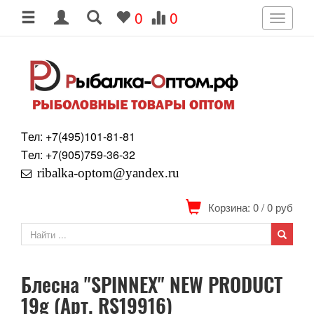
0
0
Toggle
navigati
Tел: +7
(495)
101-81-81
Tел: +7
(905)
759-36-32
ribalka-optom@yandex.ru
Корзина: 0
/
0
руб
Блесна "SPINNEX" NEW PRODUCT
19g (Арт. RS19916)