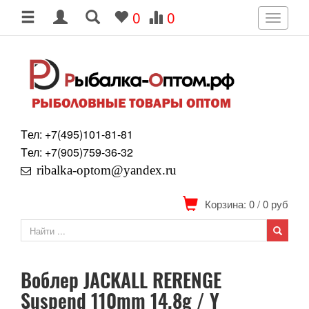
0
0
Toggle
navigati
Tел: +7
(495)
101-81-81
Tел: +7
(905)
759-36-32
ribalka-optom@yandex.ru
Корзина: 0
/
0
руб
Воблер JACKALL RERENGE
Suspend 110mm 14.8g / Y