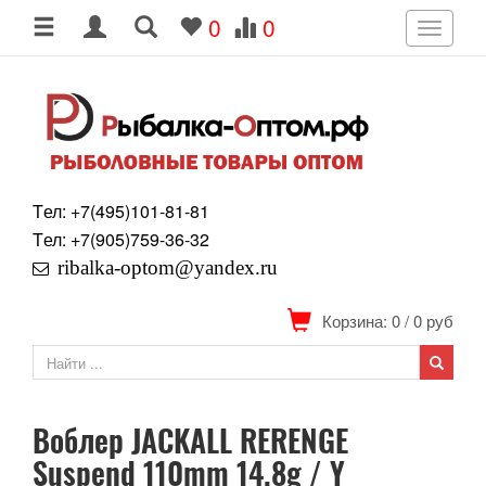
0
0
Toggle
navigati
Tел: +7
(495)
101-81-81
Tел: +7
(905)
759-36-32
ribalka-optom@yandex.ru
Корзина: 0
/
0
руб
Воблер JACKALL RERENGE
Suspend 110mm 14.8g / Y