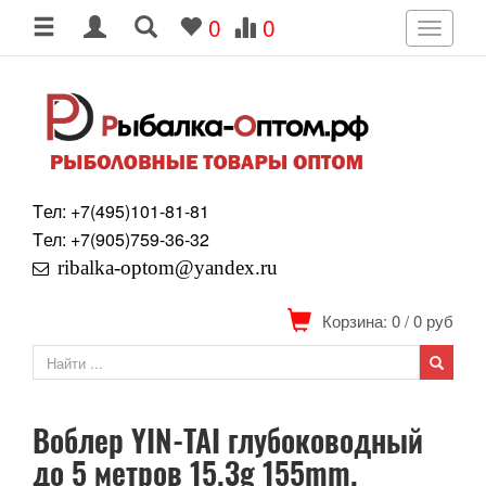
0
0
Toggle
navigati
Tел: +7
(495)
101-81-81
Tел: +7
(905)
759-36-32
ribalka-optom@yandex.ru
Корзина: 0
/
0
руб
Воблер YIN-TAI глубоководный
до 5 метров 15.3g 155mm.