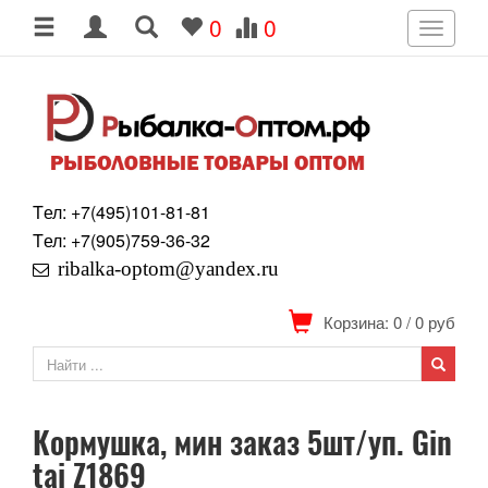
0
0
Toggle
navigati
Tел: +7
(495)
101-81-81
Tел: +7
(905)
759-36-32
ribalka-optom@yandex.ru
Корзина: 0
/
0
руб
Кормушка, мин заказ 5шт/уп. Gin
tai Z1869