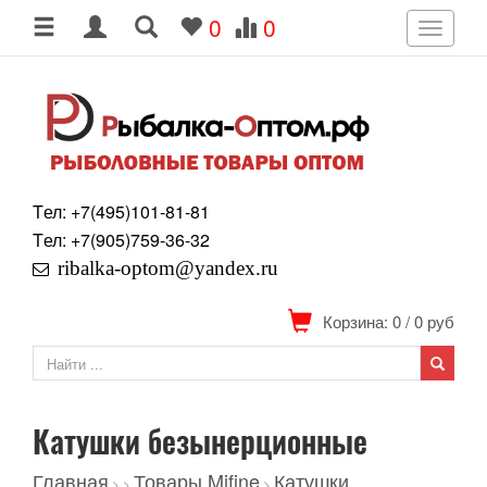
0
0
Toggle
navigati
Tел: +7
(495)
101-81-81
Tел: +7
(905)
759-36-32
ribalka-optom@yandex.ru
Корзина: 0
/
0
руб
Катушки безынерционные
Главная
Товары Mifine
Катушки
>
>
>